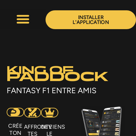
Aller
au
INSTALLER
contenu
L'APPLICATION
KING OF
PADDOCK
FANTASY F1 ENTRE AMIS
CRÉE
AFFRONTE
DEVIENS
TON
TES
LE