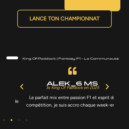
LANCE TON CHAMPIONNAT
King Of Paddock | Fantasy F1 – La Communauté
ALEK_6 MS
3x King Of Paddock en 2025
Le parfait mix entre passion F1 et esprit de
Une 
lot de
compétition, je suis accro chaque week-end.