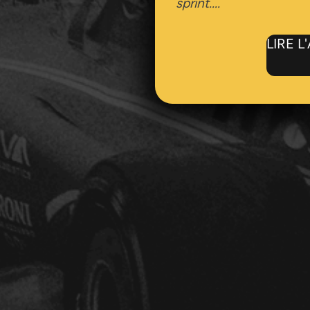
sprint....
LIRE L