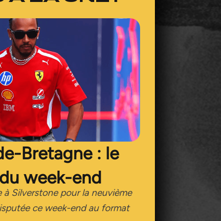
e-Bretagne : le
du week-end
e à Silverstone pour la neuvième
disputée ce week-end au format