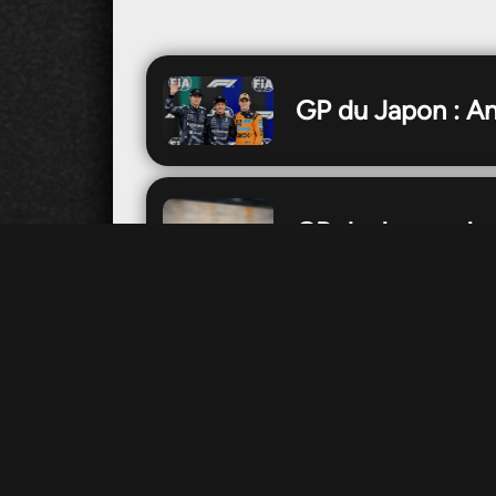
GP du Japon : An
GP du Japon : Le
GP du Japon : Ja
Haas dévoile une 