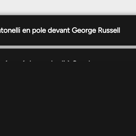
Page
Page
Page
Page
Page
tonelli en pole devant George Russell
 résumé du vendredi à Suzuka
k Crawford remplacera Fernando Alonso e
livrée spéciale Godzilla pour le GP du Jap