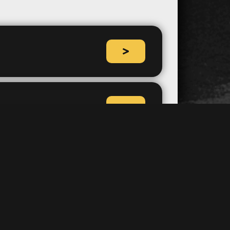
n EL1
on